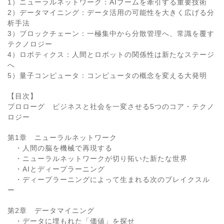
1）ニューラルネットワーク：AIブームを牽引する重要技術
2）データマイニング：データ活用の可能性を大きく広げる分
析手法
3）ブロックチェーン：一極集中から分散管理へ、常識を覆す
テクノロジー
4）ロボティクス：人間とロボットの関係性は新たなステージ
へ
5）量子コンピュータ：コンピュータの概念を変える大発明
【目次】
プロローグ ビジネスと社会を一変させる5つのコア・テクノ
ロジー
第1章 ニューラルネットワーク
・人間の脳を機械で再現する
・ニューラルネットワークが切り拓いた新たな世界
・AIとディープラーニング
・ディープラーニングによって生まれる次のブレイクスル
ー
第2章 データマイニング
・データに埋もれた「価値」を探せ