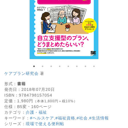
ケアプラン研究会
著
形式：
書籍
発売日：
2018年07月20日
ISBN：
9784798157054
定価：
1,980
円
（本体1,800円＋税10%）
仕様：
B5変・
160
ページ
カテゴリ：
介護・福祉
キーワード：
#ヘルスケア
,
#福祉資格
,
#社会
,
#生活情報
シリーズ：
現場で使える便利帖