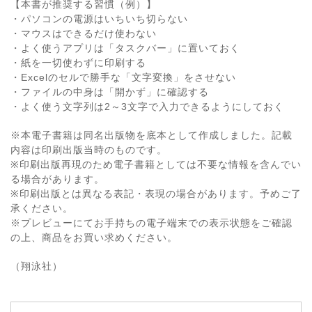
【本書が推奨する習慣（例）】
・パソコンの電源はいちいち切らない
・マウスはできるだけ使わない
・よく使うアプリは「タスクバー」に置いておく
・紙を一切使わずに印刷する
・Excelのセルで勝手な「文字変換」をさせない
・ファイルの中身は「開かず」に確認する
・よく使う文字列は2～3文字で入力できるようにしておく
※本電子書籍は同名出版物を底本として作成しました。記載
内容は印刷出版当時のものです。
※印刷出版再現のため電子書籍としては不要な情報を含んでい
る場合があります。
※印刷出版とは異なる表記・表現の場合があります。予めご了
承ください。
※プレビューにてお手持ちの電子端末での表示状態をご確認
の上、商品をお買い求めください。
（翔泳社）