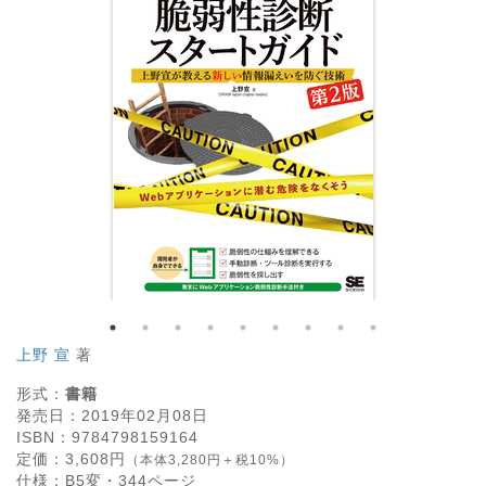
上野 宣
著
形式：
書籍
発売日：
2019年02月08日
ISBN：
9784798159164
定価：
3,608
円
（本体3,280円＋税10%）
仕様：
B5変・
344
ページ