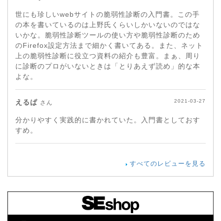
世にも珍しいwebサイトの脆弱性診断の入門書。この手
の本を書いているのは上野氏くらいしかいないのではな
いかな。脆弱性診断ツールの使い方や脆弱性診断のため
のFirefox設定方法まで細かく書いてある。また、ネット
上の脆弱性診断に役立つ資料の紹介も豊富。まぁ、周り
に診断のプロがいないときは「とりあえず読め」的な本
よな。
えるぱ
2021-03-27
さん
分かりやすく実践的に書かれていた。入門書としておす
すめ。
すべてのレビューを見る