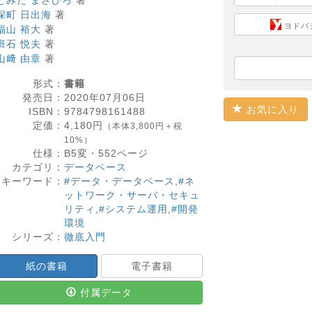
とみた まさひろ
著
深町 日出海
著
ヨドバ
福山 裕大
著
班石 悦夫
著
山﨑 由章
著
形式：
書籍
発売日：
2020年07月06日
お気に入り
ISBN：
9784798161488
定価：
4,180
円
（本体3,800円＋税
10%）
仕様：
B5変・
552
ページ
カテゴリ：
データベース
キーワード：
#データ・データベース
,
#ネ
ットワーク・サーバ・セキュ
リティ
,
#システム運用
,
#開発
環境
シリーズ：
徹底入門
紙の書籍
電子書籍
付属データ