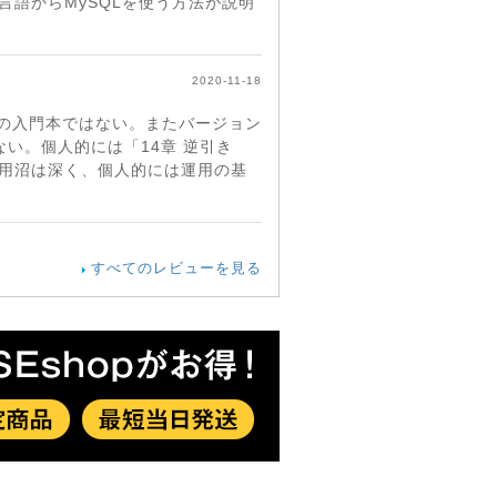
言語からMySQLを使う方法が説明
2020-11-18
Lの入門本ではない。またバージョン
ない。個人的には「14章 逆引き
運用沼は深く、個人的には運用の基
すべてのレビューを見る