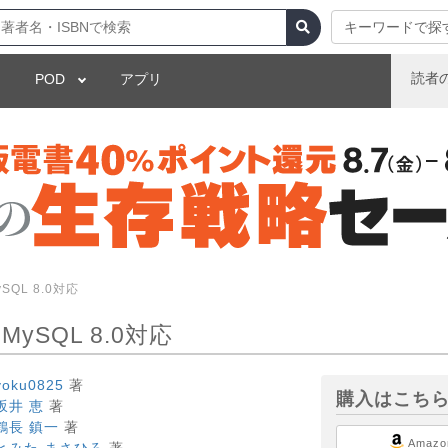
キーワードで探
読者
POD
アプリ
SQL 8.0対応
MySQL 8.0対応
yoku0825
著
購入はこち
坂井 恵
著
鶴長 鎮一
著
Amazo