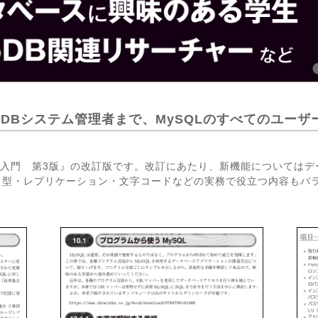
者からDBシステム管理者まで、MySQLのすべてのユー
 徹底入門 第3版』の改訂版です。改訂にあたり、新機能については
タ型・レプリケーション・文字コードなどの実務で役立つ内容もバ