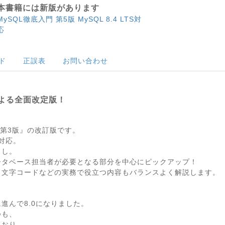
本書籍には新版があります
MySQL徹底入門 第5版 MySQL 8.4 LTS対
応
ド
正誤表
お問い合わせ
による全面改定版！
 第3版』の改訂版です。
対応。
ろし。
ータベース担当者が必要となる部分を中心にピックアップ！
・文字コードなどの実務で役立つ内容もバランスよく解説します。
に進んで8.0になりました。
つも、
ており、