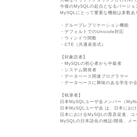
今後のMySQLの起点となるバージ
MySQLにとって重要な機能は多数
・グループレプリケーション機能
・デフォルトでのUnicode対応
・ウィンドウ関数
・CTE（共通表形式）
【対象読者】
・MySQLの初心者から中級者
・システム開発者
・データベース関連プログラマー
・データべースに興味のある学生や企
【執筆者】
日本MySQLユーザ会メンバー（MyN
日本MySQLユーザ会 は、日本におけ
日本におけるMySQLの普及促進、
MySQLの日本語化の検証/開発、