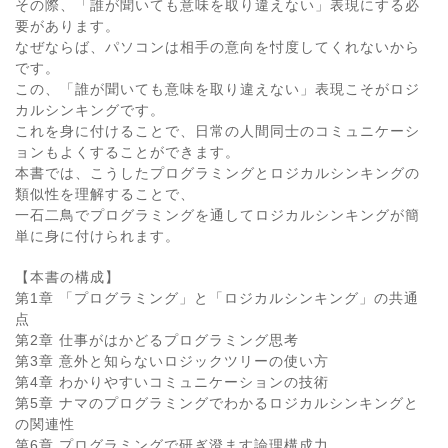
その際、「誰が聞いても意味を取り違えない」表現にする必
要があります。
なぜならば、パソコンは相手の意向を忖度してくれないから
です。
この、「誰が聞いても意味を取り違えない」表現こそがロジ
カルシンキングです。
これを身に付けることで、日常の人間同士のコミュニケーシ
ョンもよくすることができます。
本書では、こうしたプログラミングとロジカルシンキングの
類似性を理解することで、
一石二鳥でプログラミングを通してロジカルシンキングが簡
単に身に付けられます。
【本書の構成】
第1章 「プログラミング」と「ロジカルシンキング」の共通
点
第2章 仕事がはかどるプログラミング思考
第3章 意外と知らないロジックツリーの使い方
第4章 わかりやすいコミュニケーションの技術
第5章 ナマのプログラミングでわかるロジカルシンキングと
の関連性
第6章 プログラミングで研ぎ澄ます論理構成力