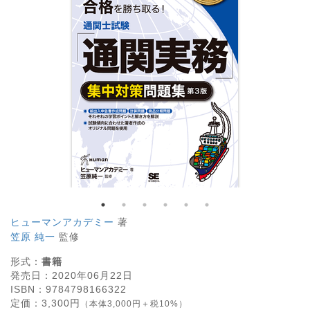
ヒューマンアカデミー
著
笠原 純一
監修
形式：
書籍
発売日：
2020年06月22日
ISBN：
9784798166322
定価：
3,300
円
（本体3,000円＋税10%）