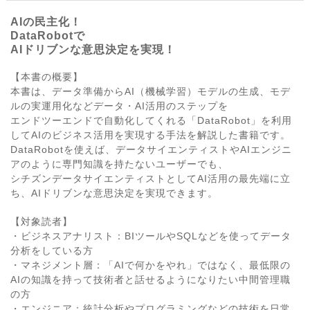
AIの民主化！
DataRobotで
AIドリブンな意思決定を実現！
【本書の概要】
本書は、データ準備からAI（機械学習）モデルの生成、モデ
ルの実運用化などデータ・AI活用のステップを
エンドツーエンドで自動化してくれる「DataRobot」を利用
してAIのビジネス活用を実現する手法を解説した書籍です。
DataRobotを使えば、データサイエンティストやAIエンジニ
アのように専門知識を持たないユーザーでも、
シチズンデータサイエンティストとしてAI活用の最先端に立
ち、AIドリブンな意思決定を実現できます。
【対象読者】
・ビジネスアナリスト：BIツールやSQLなどを使ってデータ
分析をしている方
・マネジメント層：「AIで何かをやれ」ではなく、最低限の
AIの知識を持って技術者と話せるようになりたい中間管理職
の方
・エンジニア：統計分析やプログラミングなどの技術を日常