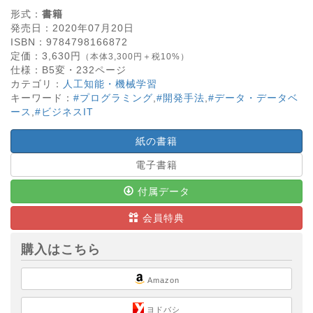
形式：
書籍
発売日：
2020年07月20日
ISBN：
9784798166872
定価：
3,630
円
（本体3,300円＋税10%）
仕様：
B5変・
232
ページ
カテゴリ：
人工知能・機械学習
キーワード：
#プログラミング
,
#開発手法
,
#データ・データベ
ース
,
#ビジネスIT
紙の書籍
電子書籍
付属データ
会員特典
購入はこちら
Amazon
ヨドバシ