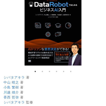
シバタアキラ
著
中山 晴之
著
小島 繁樹
著
川越 雄介
著
香西 哲弥
著
シバタアキラ
監修