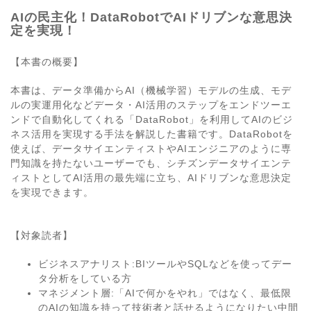
AIの民主化！DataRobotでAIドリブンな意思決
定を実現！
【本書の概要】
本書は、データ準備からAI（機械学習）モデルの生成、モデ
ルの実運用化などデータ・AI活用のステップをエンドツーエ
ンドで自動化してくれる「DataRobot」を利用してAIのビジ
ネス活用を実現する手法を解説した書籍です。DataRobotを
使えば、データサイエンティストやAIエンジニアのように専
門知識を持たないユーザーでも、シチズンデータサイエンテ
ィストとしてAI活用の最先端に立ち、AIドリブンな意思決定
を実現できます。
【対象読者】
ビジネスアナリスト:BIツールやSQLなどを使ってデー
タ分析をしている方
マネジメント層:「AIで何かをやれ」ではなく、最低限
のAIの知識を持って技術者と話せるようになりたい中間