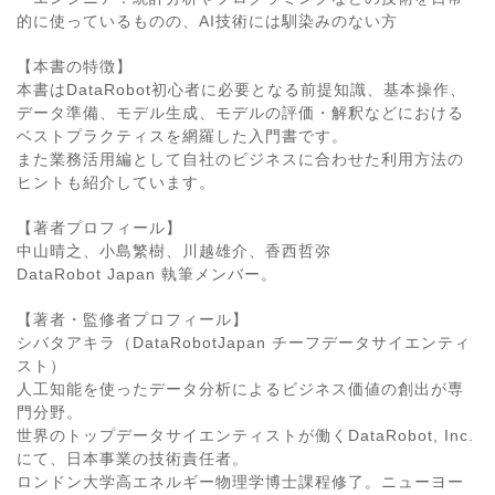
的に使っているものの、AI技術には馴染みのない方
【本書の特徴】
本書はDataRobot初心者に必要となる前提知識、基本操作、
データ準備、モデル生成、モデルの評価・解釈などにおける
ベストプラクティスを網羅した入門書です。
また業務活用編として自社のビジネスに合わせた利用方法の
ヒントも紹介しています。
【著者プロフィール】
中山晴之、小島繁樹、川越雄介、香西哲弥
DataRobot Japan 執筆メンバー。
【著者・監修者プロフィール】
シバタアキラ（DataRobotJapan チーフデータサイエンティ
スト）
人工知能を使ったデータ分析によるビジネス価値の創出が専
門分野。
世界のトップデータサイエンティストが働くDataRobot, Inc.
にて、日本事業の技術責任者。
ロンドン大学高エネルギー物理学博士課程修了。ニューヨー