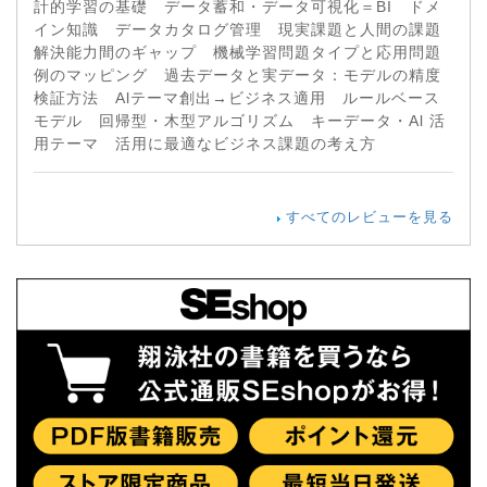
計的学習の基礎 データ蓄和・データ可視化＝BI ドメ
イン知識 データカタログ管理 現実課題と人間の課題
解決能力間のギャップ 機械学習問題タイプと応用問題
例のマッピング 過去データと実データ：モデルの精度
検証方法 Alテーマ創出→ビジネス適用 ルールベース
モデル 回帰型・木型アルゴリズム キーデータ・Al 活
用テーマ 活用に最適なビジネス課題の考え方
すべてのレビューを見る