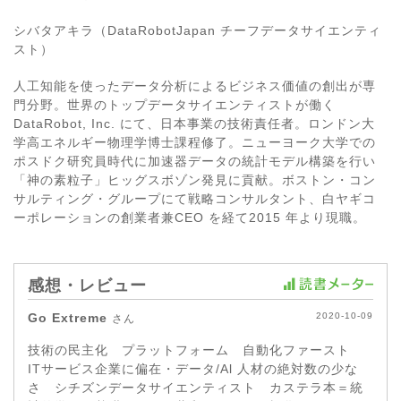
シバタアキラ（DataRobotJapan チーフデータサイエンティ
スト）
人工知能を使ったデータ分析によるビジネス価値の創出が専
門分野。世界のトップデータサイエンティストが働く
DataRobot, Inc. にて、日本事業の技術責任者。ロンドン大
学高エネルギー物理学博士課程修了。ニューヨーク大学での
ポスドク研究員時代に加速器データの統計モデル構築を行い
「神の素粒子」ヒッグスボゾン発見に貢献。ボストン・コン
サルティング・グループにて戦略コンサルタント、白ヤギコ
ーポレーションの創業者兼CEO を経て2015 年より現職。
感想・レビュー
Go Extreme
2020-10-09
さん
技術の民主化 プラットフォーム 自動化ファースト
ITサービス企業に偏在・データ/Al 人材の絶対数の少な
さ シチズンデータサイエンティスト カステラ本＝統