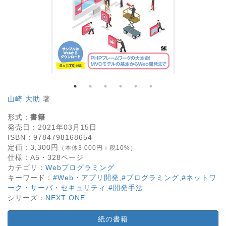
山崎 大助
著
形式：
書籍
発売日：
2021年03月15日
ISBN：
9784798168654
定価：
3,300
円
（本体3,000円＋税10%）
仕様：
A5・
328
ページ
カテゴリ：
Webプログラミング
キーワード：
#Web・アプリ開発
,
#プログラミング
,
#ネットワ
ーク・サーバ・セキュリティ
,
#開発手法
シリーズ：
NEXT ONE
紙の書籍