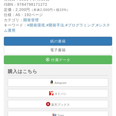
ISBN：
9784798171272
定価：
2,200
円
（本体2,000円＋税10%）
仕様：
A5・
192
ページ
カテゴリ：
開発管理
キーワード：
#開発環境
,
#開発手法
,
#プログラミング
,
#システ
ム運用
紙の書籍
電子書籍
付属データ
購入はこちら
Amazon
ヨドバシ
楽天ブックス
7net