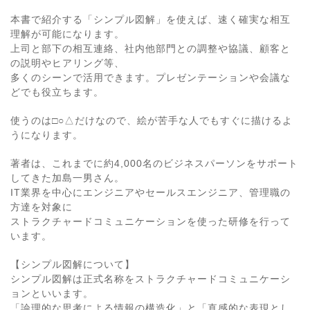
本書で紹介する「シンプル図解」を使えば、速く確実な相互
理解が可能になります。
上司と部下の相互連絡、社内他部門との調整や協議、顧客と
の説明やヒアリング等、
多くのシーンで活用できます。プレゼンテーションや会議な
どでも役立ちます。
使うのは□○△だけなので、絵が苦手な人でもすぐに描けるよ
うになります。
著者は、これまでに約4,000名のビジネスパーソンをサポート
してきた加島一男さん。
IT業界を中心にエンジニアやセールスエンジニア、管理職の
方達を対象に
ストラクチャードコミュニケーションを使った研修を行って
います。
【シンプル図解について】
シンプル図解は正式名称をストラクチャードコミュニケーシ
ョンといいます。
「論理的な思考による情報の構造化」と「直感的な表現とし