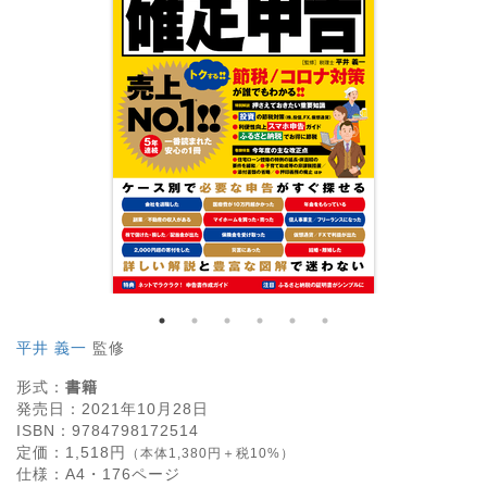
平井 義一
監修
形式：
書籍
発売日：
2021年10月28日
ISBN：
9784798172514
定価：
1,518
円
（本体1,380円＋税10%）
仕様：
A4・
176
ページ