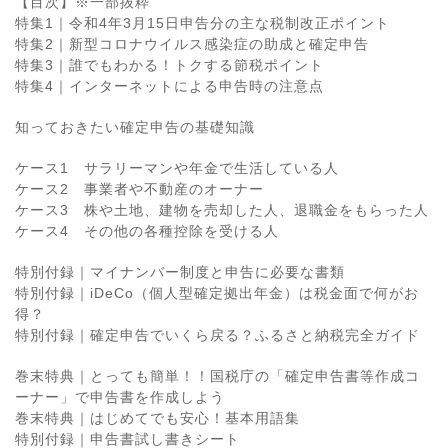
【目次】※一部抜粋
特集1｜令和4年3月15日申告分の主な税制改正ポイント
特集2｜新型コロナウイルス感染症の助成と確定申告
特集3｜誰でもわかる！トクする節税ポイント
特集4｜インターネットによる申告時の注意点
知っておきたい確定申告の基礎知識
ケース1 サラリーマンや年金で生活している人
ケース2 事業者や不動産のオーナー
ケース3 株や土地、建物を売却した人、退職金をもらった人
ケース4 その他の各種控除を受ける人
特別付録｜マイナンバー制度と申告に必要な書類
特別付録｜iDeCo（個人型確定拠出年金）は税金面で何がお
得？
特別付録｜確定申告でいくら戻る？ふるさと納税完全ガイド
巻末特典｜とっても簡単！！国税庁の「確定申告書等作成コ
ーナー」で申告書を作成しよう
巻末特典｜はじめてでも安心！基本用語集
特別付録｜申告書試し書きシート