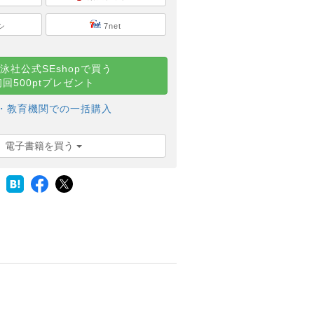
シ
7net
泳社公式SEshopで買う
初回500ptプレゼント
・教育機関での一括購入
電子書籍を買う