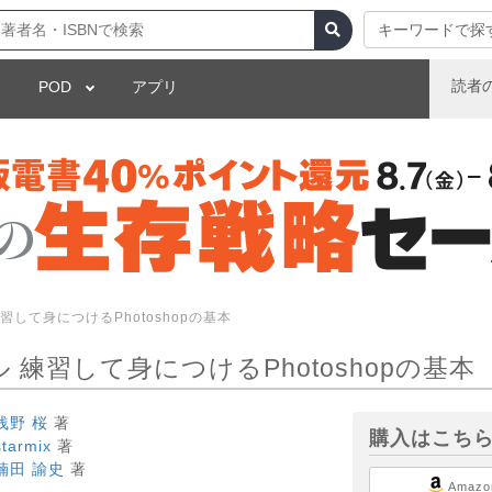
キーワードで探
読者
POD
アプリ
習して身につけるPhotoshopの基本
練習して身につけるPhotoshopの基本
浅野 桜
著
購入はこち
starmix
著
楠田 諭史
著
Amazo