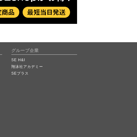
グループ企業
SE H&I
翔泳社アカデミー
SEプラス