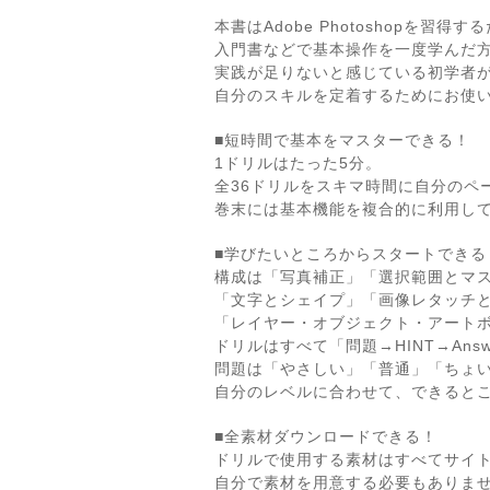
本書はAdobe Photoshopを習得
入門書などで基本操作を一度学んだ
実践が足りないと感じている初学者
自分のスキルを定着するためにお使
■短時間で基本をマスターできる！
1ドリルはたった5分。
全36ドリルをスキマ時間に自分のペ
巻末には基本機能を複合的に利用し
■学びたいところからスタートできる
構成は「写真補正」「選択範囲とマ
「文字とシェイプ」「画像レタッチ
「レイヤー・オブジェクト・アートボ
ドリルはすべて「問題→HINT→Ans
問題は「やさしい」「普通」「ちょ
自分のレベルに合わせて、できると
■全素材ダウンロードできる！
ドリルで使用する素材はすべてサイ
自分で素材を用意する必要もありま