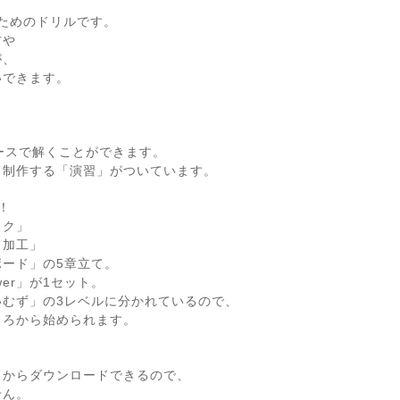
するためのドリルです。
方や
が、
いできます。
ースで解くことができます。
て制作する「演習」がついています。
！
スク」
と加工」
ード」の5章立て。
wer」が1セット。
いむず」の3レベルに分かれているので、
ころから始められます。
トからダウンロードできるので、
せん。