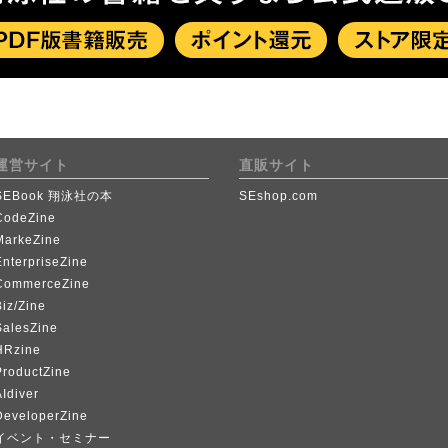
運営サイト
直販サイト
SEBook 翔泳社の本
SEshop.com
CodeZine
MarkeZine
EnterpriseZine
CommerceZine
iz/Zine
SalesZine
HRzine
ProductZine
Idiver
DeveloperZine
イベント・セミナー