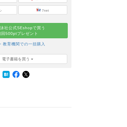
シ
7net
泳社公式SEshopで買う
初回500ptプレゼント
・教育機関での一括購入
電子書籍を買う