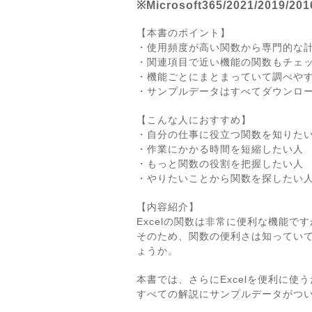
※Microsoft365/2021/2019/20
【本書のポイント】
・使用頻度が高い関数から専門的な
・関連項目で近い機能の関数もチェ
・機能ごとにまとまっていて調べや
・サンプルデータはすべてダウンロ
【こんな人におすすめ】
・自分の仕事に役立つ関数を知りた
・作業にかかる時間を短縮したい人
・もっと関数の役割を把握したい人
・やりたいことから関数を探したい
【内容紹介】
Excelの関数は非常に便利な機能
そのため、関数の便利さは知ってい
ょうか。
本書では、さらにExcelを便利に
すべての解説にサンプルデータがつ