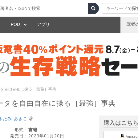
キーワードで探
読者
POD
アプリ
ータを自由自在に操る［最強］事典
 データを自由自在に操る［最強］事典
きたみ あきこ
著
購入はこち
形式：
書籍
発売日：
2023年01月20日
Amazo