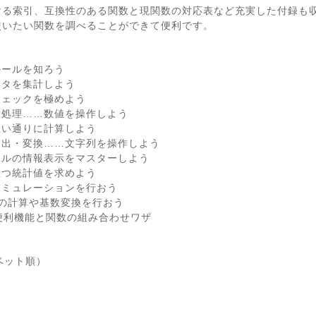
ける索引、互換性のある関数と現関数の対応表など充実した付録も
使いたい関数を調べることができて便利です。
ルールを知ろう
ータを集計しよう
チェックを極めよう
数処理……数値を操作しよう
思い通りに計算しよう
抽出・変換……文字列を操作しよう
セルの情報表示をマスターしよう
立つ統計値を求めよう
シミュレーションを行おう
数の計算や基数変換を行おう
lの便利機能と関数の組み合わせワザ
ベット順）