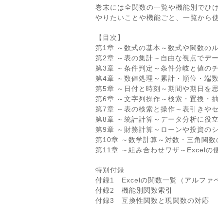
巻末には全関数の一覧や機能別でひ
やりたいことや機能ごと、一覧から
【目次】
第1章 ～数式の基本～数式や関数の
第2章 ～表の集計～自由な視点でデ
第3章 ～条件判定～条件分岐と値の
第4章 ～数値処理～累計・順位・端
第5章 ～日付と時刻～期間や期日を
第6章 ～文字列操作～検索・置換・
第7章 ～表の検索と操作～表引きや
第8章 ～統計計算～データ分析に役
第9章 ～財務計算～ローンや投資の
第10章 ～数学計算～対数・三角関
第11章 ～組み合わせワザ～Exce
特別付録
付録1 Excelの関数一覧（アルファ
付録2 機能別関数索引
付録3 互換性関数と現関数の対応