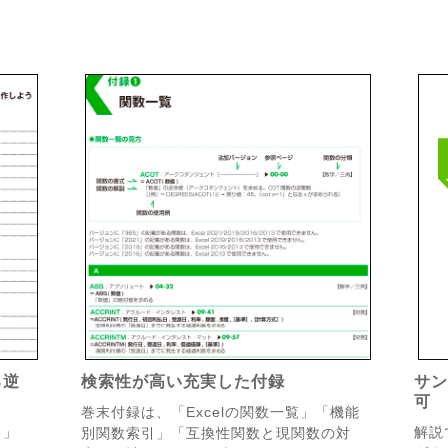
る逆
検索性が高い充実した付録
サ
可
巻末付録は、「Excelの関数一覧」「機能
る」
解説
別関数索引」「互換性関数と現関数の対