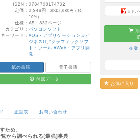
ISBN：
9784798174792
定価：
2,948
円
（本体2,680円＋税
ヨドバ
10%）
仕様：
A5・
832
ページ
カテゴリ：
パソコンソフト
翔
キーワード：
#OS・アプリケーション
,
#ビ
ジネスIT
,
#グラフィックソフ
ト・ツール
,
#Web・アプリ開
企業
発
紙の書籍
電子書籍
付属データ
お気に入り
ド
正誤表
お問い合わせ
なすため、
覧から調べられる[最強]事典