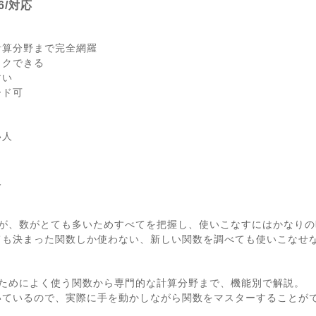
16/対応
計算分野まで完全網羅
ックできる
すい
ード可
い人
人
ですが、数がとても多いためすべてを把握し、使いこなすにはかなり
ても決まった関数しか使わない、新しい関数を調べても使いこなせ
使うためによく使う関数から専門的な計算分野まで、機能別で解説。
いているので、実際に手を動かしながら関数をマスターすることが