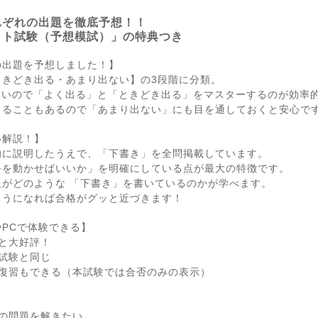
れぞれの出題を徹底予想！！
ット試験（予想模試）」の特典つき
の出題を予想しました！】
ときどき出る・あまり出ない】の3段階に分類。
多いので「よく出る」と「ときどき出る」をマスターするのが効率
出ることもあるので「あまり出ない」にも目を通しておくと安心で
い解説！】
的に説明したうえで、「下書き」を全問掲載しています。
手を動かせばいいか」を明確にしている点が最大の特徴です。
がどのような 「下書き」を書いているのかが学べます。
ようになれば合格がグッと近づきます！
PCで体験できる】
と大好評！
試験と同じ
れ復習もできる（本試験では合否のみの表示）
の問題を解きたい