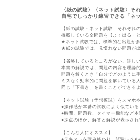
〈紙の試験〉〈ネット試験〉そ
自宅でしっかり練習できる「ネ
【紙の試験・ネット試験、それぞれ
掲載している全問題を【よく出る・
★ネット試験では、標準的な出題が
★紙の試験では、見慣れない問題が
【省略しているところがない、詳し
本書の解説では、問題の内容を理論
問題を解くとき「自分でどのように
ミスなく効率的に問題を解いている人
同じ「下書き」を書くことができる
【ネット試験（予想模試）をスマホや
●操作感が本番の試験によく似ている
●時間、問題数、タイマー機能など本
●採点のほか、解答と解説が表示さ
【こんな人にオススメ】
●テキストを読み終わり、試験レベル