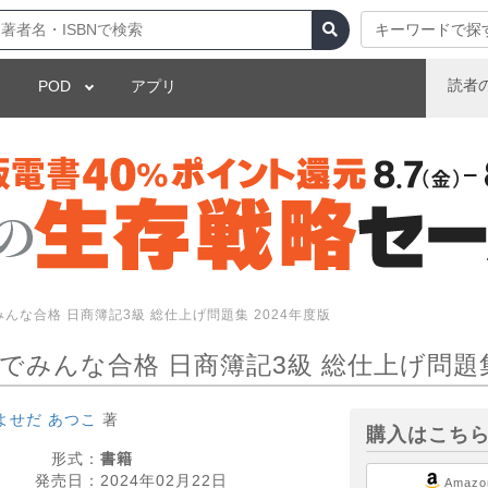
キーワードで探
読者
POD
アプリ
んな合格 日商簿記3級 総仕上げ問題集 2024年度版
でみんな合格 日商簿記3級 総仕上げ問題集
よせだ あつこ
著
購入はこち
形式：
書籍
発売日：
2024年02月22日
Amazo