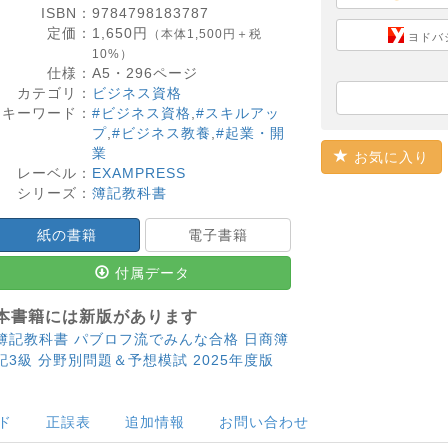
ISBN：
9784798183787
定価：
1,650
円
（本体1,500円＋税
ヨドバ
10%）
仕様：
A5・
296
ページ
カテゴリ：
ビジネス資格
キーワード：
#ビジネス資格
,
#スキルアッ
プ
,
#ビジネス教養
,
#起業・開
業
お気に入り
レーベル：
EXAMPRESS
シリーズ：
簿記教科書
紙の書籍
電子書籍
付属データ
本書籍には新版があります
簿記教科書 パブロフ流でみんな合格 日商簿
記3級 分野別問題＆予想模試 2025年度版
ド
正誤表
追加情報
お問い合わせ