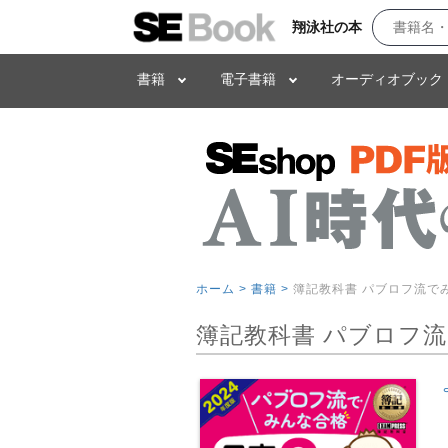
翔泳社の本
書籍
電子書籍
オーディオブック
ホーム >
書籍 >
簿記教科書 パブロフ流でみ
簿記教科書 パブロフ流