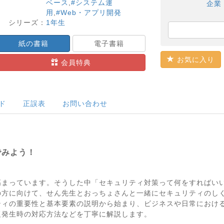
ベース
,
#システム運
企業
用
,
#Web・アプリ開発
シリーズ：
1年生
紙の書籍
電子書籍
お気に入り
会員特典
ド
正誤表
お問い合わせ
でみよう！
高まっています。そうした中「セキュリティ対策って何をすればい
の方に向けて、せん先生とおっちょさんと一緒にセキュリティのし
ティの重要性と基本要素の説明から始まり、ビジネスや日常におけ
題発生時の対応方法などを丁寧に解説します。