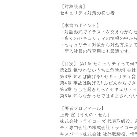
【対象読者】
セキュリティ対策の初心者
【本書のポイント】
・対話形式でイラストを交えながら
・多くのセキュリティの情報の中か
・セキュリティ対策から対処方法ま
・新入社員の教育用にも最適です。
【目次】 第1章 セキュリティって何
第2章 気づかないうちに危険が! 会
第3章 知れば防げる! セキュリティ
第4章 事故は防げる! ふだんからで
第5章 もしも起きたら? セキュリテ
第6章 知らなかったではすまされない
【著者プロフィール】
上野 宣（うえの・せん）
株式会社トライコーダ 代表取締役。
ティ専門会社の株式会社トライコーダを設立
キスパート株式会社 社外取締役、情