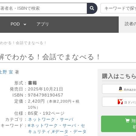
キーワードで探
読者
POD
アプリ
でわかる！会話でまなべる！
図解でわかる！会話でまなべる！
上野 宣
著
購入はこち
形式：
書籍
発売日：
2025年10月21日
Amazo
ISBN：
9784798190457
定価：
2,420
円
（本体2,200円＋税
ヨドバ
10%）
仕様：
B5変・
192
ページ
カテゴリ：
ネットワーク・サーバ
翔
キーワード：
#ネットワーク・サーバ・セ
キュリティ
,
#データ・データ