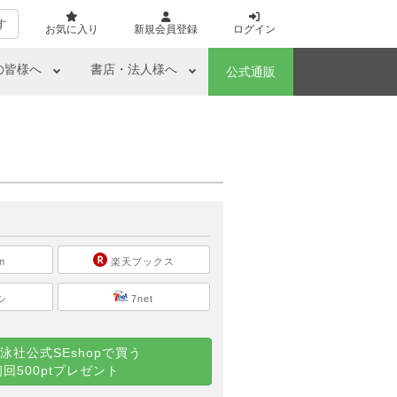
す
お気に入り
新規会員登録
ログイン
の皆様へ
書店・法人様へ
公式通販
ら
n
楽天ブックス
シ
7net
泳社公式SEshopで買う
初回500ptプレゼント