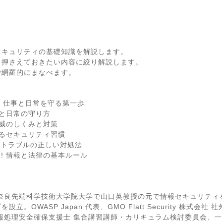
セキュリティの基礎知識を解説します。
ら押さえておきたい内容に絞り解説します。
で網羅的にまなべます。
? 仕事と日常を守る第一歩
社と日常の守り方
脅威のしくみと対策
きるセキュリティ習慣
ィトラブルの正しい対処法
! 情報と法律の基本ルール
奈良先端科学技術大学院大学で山口英教授の元で情報セキュリティを
。OWASP Japan 代表、GMO Flatt Security 株式
報処理安全確保支援士 集合講習講師・カリキュラム検討委員会、