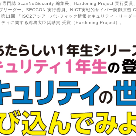
canNetSecurity 編集長、Hardening Project 実行委
サブリーダー、SECCON 実行委員、NICT実戦的サイバー防御演習 
11回 「ISC2アジア・パシフィック情報セキュリティ・リーダーシ
ィに関する総務大臣奨励賞 受賞（Hardening Project）。