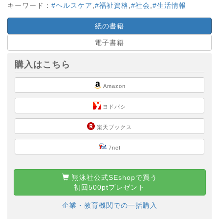
キーワード：
#ヘルスケア
,
#福祉資格
,
#社会
,
#生活情報
紙の書籍
電子書籍
購入はこちら
Amazon
ヨドバシ
楽天ブックス
7net
翔泳社公式SEshopで買う
初回500ptプレゼント
企業・教育機関での一括購入