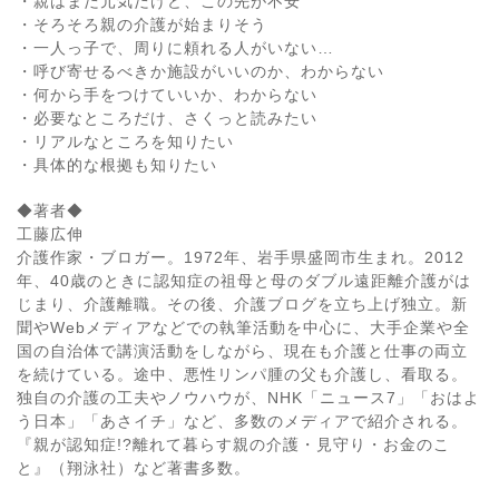
・親はまだ元気だけど、この先が不安
・そろそろ親の介護が始まりそう
・一人っ子で、周りに頼れる人がいない…
・呼び寄せるべきか施設がいいのか、わからない
・何から手をつけていいか、わからない
・必要なところだけ、さくっと読みたい
・リアルなところを知りたい
・具体的な根拠も知りたい
◆著者◆
工藤広伸
介護作家・ブロガー。1972年、岩手県盛岡市生まれ。2012
年、40歳のときに認知症の祖母と母のダブル遠距離介護がは
じまり、介護離職。その後、介護ブログを立ち上げ独立。新
聞やWebメディアなどでの執筆活動を中心に、大手企業や全
国の自治体で講演活動をしながら、現在も介護と仕事の両立
を続けている。途中、悪性リンパ腫の父も介護し、看取る。
独自の介護の工夫やノウハウが、NHK「ニュース7」「おはよ
う日本」「あさイチ」など、多数のメディアで紹介される。
『親が認知症!?離れて暮らす親の介護・見守り・お金のこ
と』（翔泳社）など著書多数。