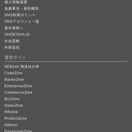
個人情報保護
免責事項・著作権等
SNS利用ポリシー
SNSアカウント一覧
著作者様へ
SHOEISHA iD
社会貢献
外部送信
運営サイト
SEBook 翔泳社の本
CodeZine
MarkeZine
EnterpriseZine
CommerceZine
Biz/Zine
SalesZine
HRzine
ProductZine
AIdiver
DeveloperZine