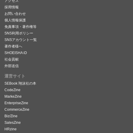
アクセス
採用情報
お問い合わせ
個人情報保護
免責事項・著作権等
SNS利用ポリシー
SNSアカウント一覧
著作者様へ
SHOEISHA iD
社会貢献
外部送信
運営サイト
SEBook 翔泳社の本
CodeZine
MarkeZine
EnterpriseZine
CommerceZine
Biz/Zine
SalesZine
HRzine