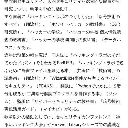
物理的セキュリティ、人的セキュリティを総合的な観点から
研究しつつ、執筆を中心に活動中。
主な書著に『ハッキング・ラボのつくりかた』『暗号技術の
すべて』（翔泳社）、『ホワイトハッカーの教科書』（C&R
研究所）、『ハッカーの学校』『ハッカーの学校 個人情報調
査の教科書』『ハッカーの学校 鍵開けの教科書』（データハ
ウス）がある。
近年は執筆の幅を広げ、同人誌に『ハッキング・ラボのそだ
てかた ミジンコでもわかるBadUSB』『ハッキング・ラボで遊
ぶために辞書ファイルを鍛える本』、共著に『「技術書」の
読書術』（翔泳社）と『WizardBible事件から考えるサイバー
セキュリティ』（PEAKS）、翻訳に『Pythonでいかにして暗
号を破るか 古典暗号解読プログラムを自作する本』（ソシ
ム）、監訳に『サイバーセキュリティの教科書』『暗号技術
実践活用ガイド』（マイナビ）がある。
執筆以外の活動としては、セキュリティカンファレンス「ゆ
るいハッキング大会」やForkwell Libraryシリーズでの講演な