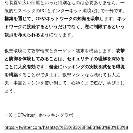
な装置や広い部屋といった特別なものは必要ありません。一
般的なスペックのPC とインターネット環境だけで十分です。
構築を通じて、OSやネットワークの知識を吸収
します。
ネッ
トワークに接続するというだけでなく、逆に制限するという
観点を考えられるように
なります。
仮想環境にて攻撃端末とターゲット端末を構築します。
攻撃
と防御を体験してみることは、セキュリティの理解を深める
ことに大変有効
です。
健全にハッキングの実験を試せる環境
を構築
することができます。仮想マシンなら壊れても大丈
夫、本書とマシンを使い倒して、心ゆくまで遊び、学びまし
ょう。
・X（旧Twitter）#ハッキングラボ
https://twitter.com/hashtag/%E3%83%8F%E3%83%83%E3%8