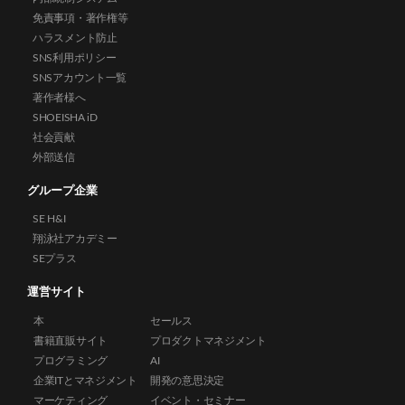
免責事項・著作権等
ハラスメント防止
SNS利用ポリシー
SNSアカウント一覧
著作者様へ
SHOEISHA iD
社会貢献
外部送信
グループ企業
SE H&I
翔泳社アカデミー
SEプラス
運営サイト
本
セールス
書籍直販サイト
プロダクトマネジメント
プログラミング
AI
企業ITとマネジメント
開発の意思決定
マーケティング
イベント・セミナー