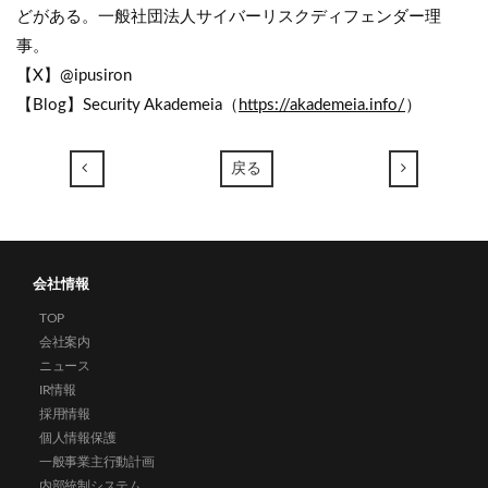
どがある。一般社団法人サイバーリスクディフェンダー理
事。
【X】@ipusiron
【Blog】Security Akademeia（
https://akademeia.info/
）
←
→
戻る
会社情報
TOP
会社案内
ニュース
IR情報
採用情報
個人情報保護
一般事業主行動計画
内部統制システム