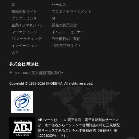
本
セールス
書籍直販サイト
プロダクトマネジメント
プログラミング
AI
企業ITとマネジメント
開発の意思決定
マーケティング
イベント・セミナー
ECマーケティング
広告掲載のご案内
イノベーション
40周年特設サイト
人事
株式会社 翔泳社
〒 160-0006 東京都新宿区舟町5
Copyright © 1985-
2026 SHOEISHA, All rights reserved.
ABJマークは、この電子書店・電子書籍配信サービス
が、著作権者からコンテンツ使用許諾を得た正規版配
信サービスであることを示す登録商標（登録番号 第
12291000号）です。