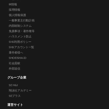
IR情報
採用情報
個人情報保護
一般事業主行動計画
内部統制システム
免責事項・著作権等
ハラスメント防止
SNS利用ポリシー
SNSアカウント一覧
著作者様へ
SHOEISHA iD
社会貢献
外部送信
グループ企業
SE H&I
翔泳社アカデミー
SEプラス
運営サイト