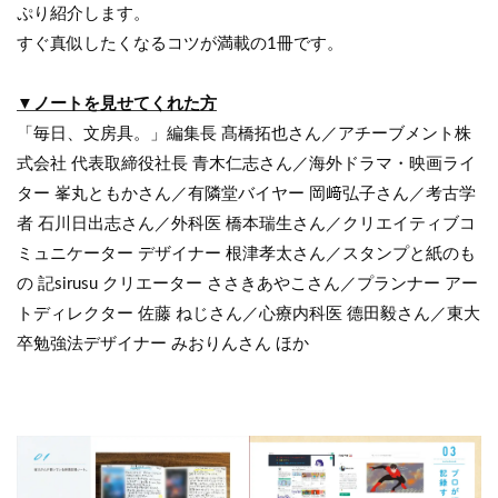
ぷり紹介します。
すぐ真似したくなるコツが満載の1冊です。
▼ノートを見せてくれた方
「毎日、文房具。」編集長 髙橋拓也さん／アチーブメント株
式会社 代表取締役社長 青木仁志さん／海外ドラマ・映画ライ
ター 峯丸ともかさん／有隣堂バイヤー 岡﨑弘子さん／考古学
者 石川日出志さん／外科医 橋本瑞生さん／クリエイティブコ
ミュニケーター デザイナー 根津孝太さん／スタンプと紙のも
の 記sirusu クリエーター ささきあやこさん／プランナー アー
トディレクター 佐藤 ねじさん／心療内科医 德田毅さん／東大
卒勉強法デザイナー みおりんさん ほか