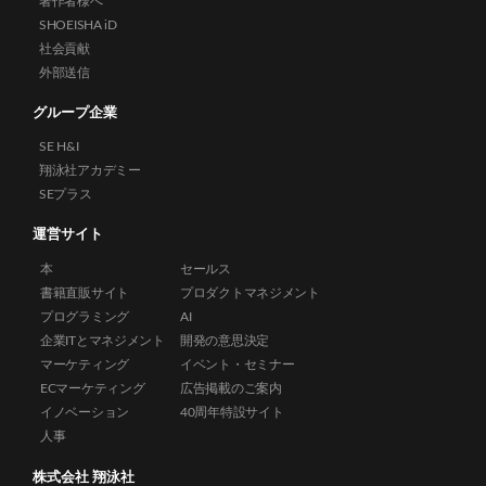
著作者様へ
SHOEISHA iD
社会貢献
外部送信
グループ企業
SE H&I
翔泳社アカデミー
SEプラス
運営サイト
本
セールス
書籍直販サイト
プロダクトマネジメント
プログラミング
AI
企業ITとマネジメント
開発の意思決定
マーケティング
イベント・セミナー
ECマーケティング
広告掲載のご案内
イノベーション
40周年特設サイト
人事
株式会社 翔泳社