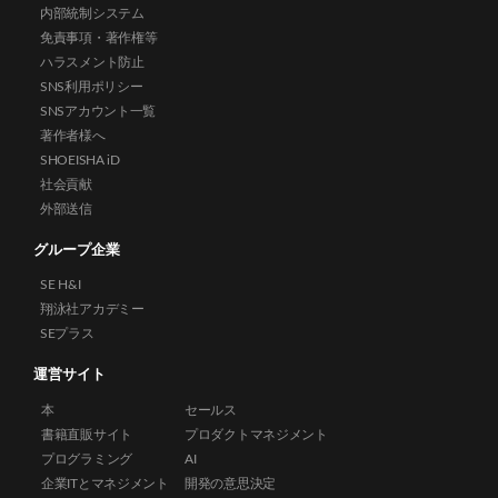
内部統制システム
免責事項・著作権等
ハラスメント防止
SNS利用ポリシー
SNSアカウント一覧
著作者様へ
SHOEISHA iD
社会貢献
外部送信
グループ企業
SE H&I
翔泳社アカデミー
SEプラス
運営サイト
本
セールス
書籍直販サイト
プロダクトマネジメント
プログラミング
AI
企業ITとマネジメント
開発の意思決定