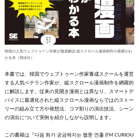
韓国の人気ウェブトゥーン作家が徹底解説 縦スクロール漫画制作の基礎がわ
かる本（翔泳社）
本書では、韓国でウェブトゥーン作家養成スクールを運営
する人気ベテラン作家が、縦スクロール漫画制作を網羅的
に解説します。従来の見開き漫画とは異なり、スマートデ
バイスに最適化された縦スクロール漫画ならではのストー
リーの組み立て方や発想法、コマ割りの演出技法、シーン
の演出について実例を紹介しながら説明します。
この書籍は『다음 화가 궁금해지는 웹툰 연출 (I'M CURIOU