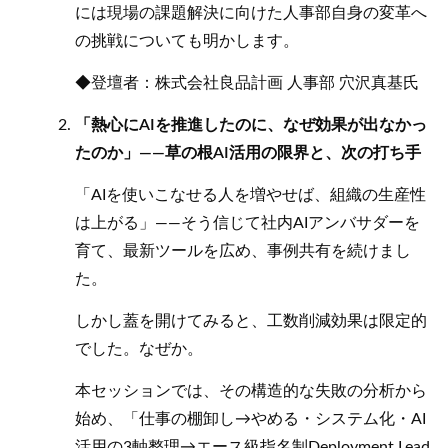
には現場の課題解決に向けた人事部自身の変革へ
の挑戦についても明かします。
◆登壇者：株式会社良品計画 人事部 穴沢真基氏
「熱心にAIを推進したのに、なぜ効果が出なかっ
たのか」——草の根AI活用の限界と、次の打ち手
「AIを使いこなせる人を増やせば、組織の生産性
は上がる」——そう信じて社内AIアンバサダーを
育て、最新ツールを広め、事例共有を続けまし
た。
しかし蓋を開けてみると、工数削減効果は限定的
でした。なぜか。
本セッションでは、その構造的な失敗の分析から
始め、「仕事の棚卸し→やめる・システム化・AI
活用の3軸整理→エース級指名制Deployment Lead