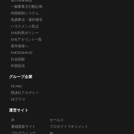
一般事業主行動計画
内部統制システム
免責事項・著作権等
ハラスメント防止
SNS利用ポリシー
SNSアカウント一覧
著作者様へ
SHOEISHA iD
社会貢献
外部送信
グループ企業
SE H&I
翔泳社アカデミー
SEプラス
運営サイト
本
セールス
書籍直販サイト
プロダクトマネジメント
プログラミング
AI