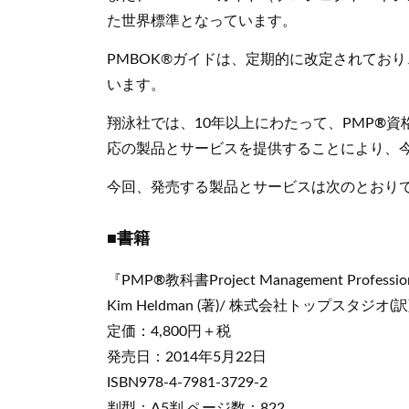
た世界標準となっています。
PMBOK®ガイドは、定期的に改定されてお
います。
翔泳社では、10年以上にわたって、PMP
®
資
応の製品とサービスを提供することにより、今
今回、発売する製品とサービスは次のとおり
■書籍
『PMP
®
教科書Project Management Professi
Kim Heldman (著)/ 株式会社トップスタジオ(訳
定価：4,800円＋税
発売日：2014年5月22日
ISBN978-4-7981-3729-2
判型：A5判 ページ数：822