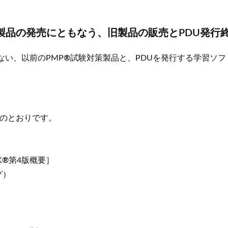
応製品の発売にともなう、旧製品の販売とPDU発行
ない、以前のPMP
®
試験対策製品と、PDUを発行する学習ソフ
次のとおりです。
K
®
第4版概要］
グ）