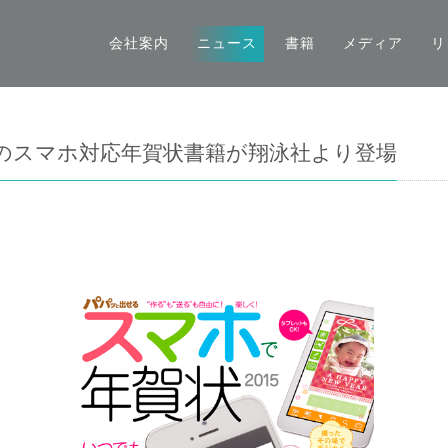
会社案内
ニュース
書籍
メディア
リ
のスマホ対応年賀状書籍が翔泳社より登場