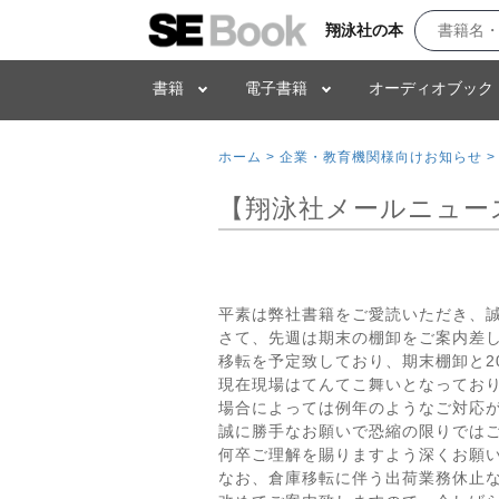
翔泳社の本
書籍
電子書籍
オーディオブック
ホーム >
企業・教育機関様向けお知らせ >
【翔泳社メールニュー
平素は弊社書籍をご愛読いただき、
さて、先週は期末の棚卸をご案内差
移転を予定致しており、期末棚卸と2
現在現場はてんてこ舞いとなってお
場合によっては例年のようなご対応
誠に勝手なお願いで恐縮の限りでは
何卒ご理解を賜りますよう深くお願
なお、倉庫移転に伴う出荷業務休止