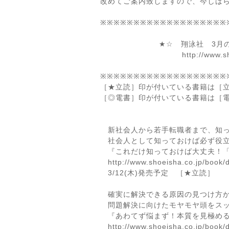
改めてご案内致しますので、今しば
※※※※※※※※※※※※※※※※※※※
★☆ 翔泳社 3月の新刊
http://www.shoeisha
※※※※※※※※※※※※※※※※※※※
［★立読］印が付いている書籍は［
［◎電書］印が付いている書籍は［
新社会人から若手転職者まで、知っ
社会人として知っておけば必ず役立
『これだけ知っておけば大丈夫！「
http://www.shoeisha.co.jp/book/
3/12(木)発売予定 ［★立読］
確実に解決できる原因の見つけ方か
問題解決に向けたモヤモヤ頭をスッ
『あわてず悩まず！本質を見極める
http://www.shoeisha.co.jp/book/