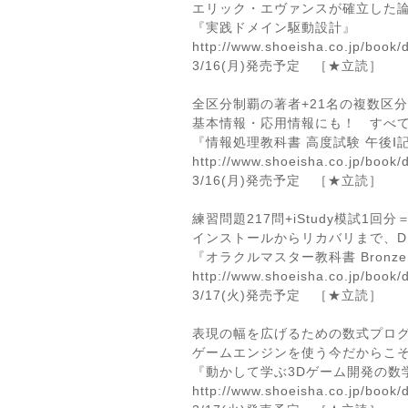
エリック・エヴァンスが確立した論
『実践ドメイン駆動設計』
http://www.shoeisha.co.jp/book/
3/16(月)発売予定 ［★立読］
全区分制覇の著者+21名の複数区
基本情報・応用情報にも！ すべて
『情報処理教科書 高度試験 午後Ⅰ
http://www.shoeisha.co.jp/book/
3/16(月)発売予定 ［★立読］
練習問題217問+iStudy模試1回
インストールからリカバリまで、D
『オラクルマスター教科書 Bronze Ora
http://www.shoeisha.co.jp/book
3/17(火)発売予定 ［★立読］
表現の幅を広げるための数式プロ
ゲームエンジンを使う今だからこそ
『動かして学ぶ3Dゲーム開発の数
http://www.shoeisha.co.jp/book/