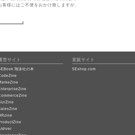
客様にはご不便をおかけ致しますが、
━━━━━━━━┛
運営サイト
直販サイト
SEBook 翔泳社の本
SEshop.com
CodeZine
MarkeZine
EnterpriseZine
CommerceZine
iz/Zine
SalesZine
HRzine
ProductZine
Idiver