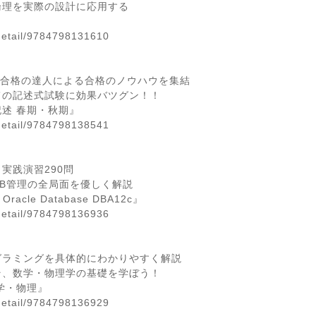
理を実際の設計に応用する
detail/9784798131610
分合格の達人による合格のノウハウを集結
の記述式試験に効果バツグン！！
記述 春期・秋期』
detail/9784798138541
分＝実践演習290問
B管理の全局面を優しく解説
cle Database DBA12c』
/detail/9784798136936
グラミングを具体的にわかりやすく解説
、数学・物理学の基礎を学ぼう！
学・物理』
detail/9784798136929