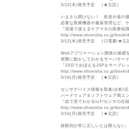
3/12(木)発売予定 ［★立読］
いまさら聞けない！ 疾患や薬の
必要な医療機器や服薬管理など、ケ
『現場で使えるケアマネの医療知識
http://www.shoeisha.co.jp/book/
3/12(木)発売予定 ［◎電書/★立
Webアプリケーション開発の基礎
実際に動かしてわかるサーバサードJ
『10日でおぼえるJSP＆サーブレッ
http://www.shoeisha.co.jp/book/
3/16(月)発売予定 ［★立読］
センサデバイス情報を取集/分析/活
ハードウェア＆ソフトウェア両エンジ
『絵で見てわかるIoT/センサの仕
http://www.shoeisha.co.jp/book/
3/16(月)発売予定 ［★立読］
経験則が常に正しいとは限らない