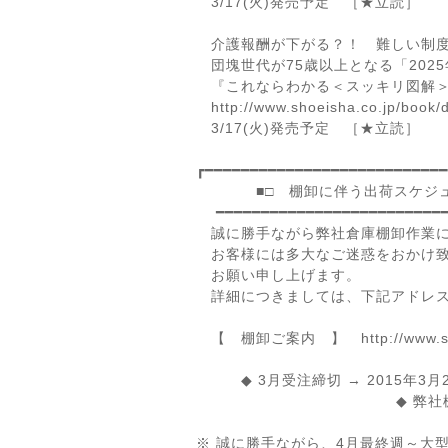
3/17(火)発売予定 ［★立読］
介護報酬が下がる？！ 難しい制
団塊世代が75歳以上となる「202
『これならわかる＜スッキリ図解＞
http://www.shoeisha.co.jp/book/
3/17(火)発売予定 ［★立読］
┏━━━━━━━━━━━━━━━━━━━━━━━━━━━
■□ 棚卸に伴う出荷スケジュー
━━━━━━━━━━━━━━━━━━━━━━━━━━
誠に勝手ながら弊社倉庫棚卸作業に
お客様には多大なご迷惑をおかけ致
お願い申し上げます。
詳細につきましては、下記アドレス
【 棚卸ご案内 】 http://www.shoeish
◆ 3月受注締切 → 2015年3月25
◆ 弊社棚卸 → 2015年3
※ 誠に勝手ながら、4月最終週～大