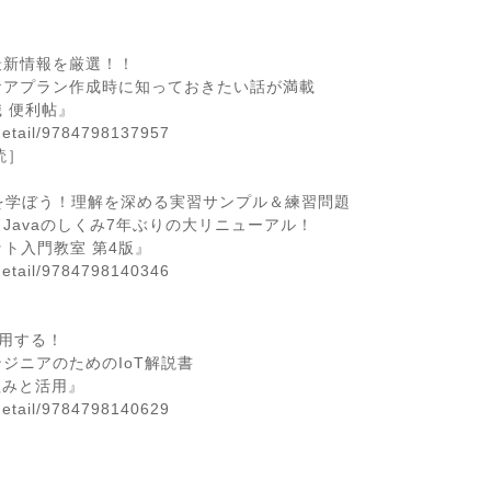
最新情報を厳選！！
アプラン作成時に知っておきたい話が満載
 便利帖』
detail/9784798137957
読］
を学ぼう！理解を深める実習サンプル＆練習問題
avaのしくみ7年ぶりの大リニューアル！
ト入門教室 第4版』
detail/9784798140346
用する！
ニアのためのIoT解説書
組みと活用』
detail/9784798140629
。