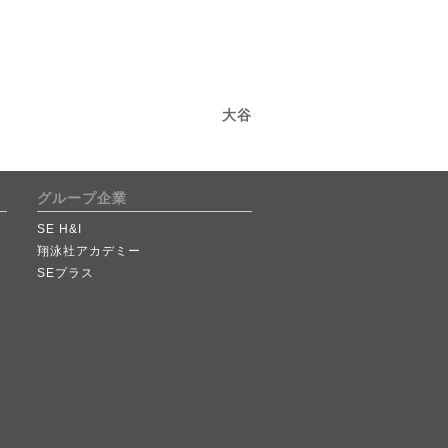
大谷
グループ企業
SE H&I
翔泳社アカデミー
SEプラス