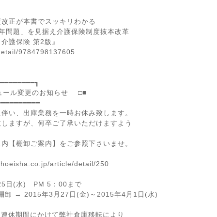
度改正が本書でスッキリわかる
5年問題」を見据え介護保険制度抜本改革
介護保険 第2版』
detail/9784798137605
━━━━━━━━┓
ル変更のお知らせ □■
━━━━━━━━━
伴い、出庫業務を一時お休み致します。
しますが、何卒ご了承いただけますよう
内【棚卸ご案内】をご参照下さいませ。
a.co.jp/article/detail/250
日(水) PM 5：00まで
月27日(金)～2015年4月1日(水)
型連休期間にかけて弊社倉庫移転により