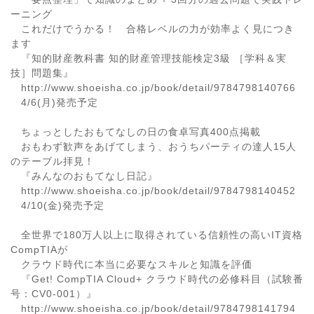
ーニング
これだけでうかる！ 合格レベルの力が効率よく見につき
ます
『知的財産教科書 知的財産管理技能検定3級 ［学科＆実
技］問題集』
http://www.shoeisha.co.jp/book/detail/9784798140766
4/6(月)発売予定
ちょっとしたおもてなしの日の食卓写真400点掲載
おもわず歓声をあげてしまう、おうちパーティの達人15人
のテーブル拝見！
『みんなのおもてなし日記』
http://www.shoeisha.co.jp/book/detail/9784798140452
4/10(金)発売予定
全世界で180万人以上に取得されている信頼性の高いIT資格
CompTIAが
クラウド時代に本当に必要なスキルと知識を評価
『Get! CompTIA Cloud+ クラウド時代の必修科目（試験番
号：CV0-001）』
http://www.shoeisha.co.jp/book/detail/9784798141794