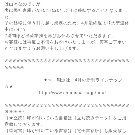
は山々なのですが
実は弊社倉庫がかれこれ20年ぶりに移転することとなりまし
た。
その移転に伴う引っ越し業務のため、4月最終週より大型連休
中にかけて
2週間ほど出荷業務を再びお休みさせていただきます。
お客様には再度ご不便をおかけいたしますが、何卒ご了承い
ただけますようお願い申し上げます。
※※※※※※※※※※※※※※※※※※※※※※※※※※※※※※※※
※※※※※
★☆ 翔泳社 4月の新刊ラインナップ
☆★
http://www.shoeisha.co.jp/book
※※※※※※※※※※※※※※※※※※※※※※※※※※※※※※※※
※※※※※
［★立読］印が付いている書籍は［立ち読みデータ］をご用
意致しております。
［◎電書］印が付いている書籍は［電子書籍版］も販売致し