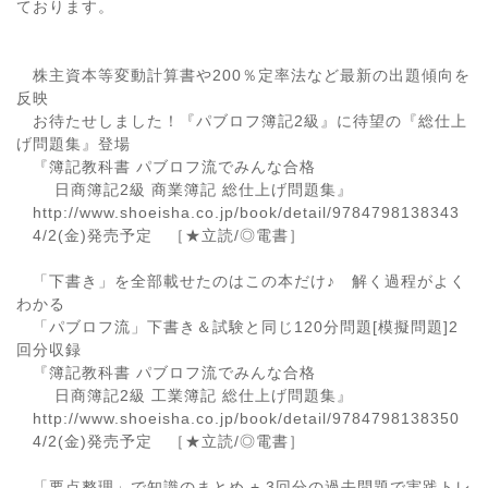
ております。
株主資本等変動計算書や200％定率法など最新の出題傾向を
反映
お待たせしました！『パブロフ簿記2級』に待望の『総仕上
げ問題集』登場
『簿記教科書 パブロフ流でみんな合格
日商簿記2級 商業簿記 総仕上げ問題集』
http://www.shoeisha.co.jp/book/detail/9784798138343
4/2(金)発売予定 ［★立読/◎電書］
「下書き」を全部載せたのはこの本だけ♪ 解く過程がよく
わかる
「パブロフ流」下書き＆試験と同じ120分問題[模擬問題]2
回分収録
『簿記教科書 パブロフ流でみんな合格
日商簿記2級 工業簿記 総仕上げ問題集』
http://www.shoeisha.co.jp/book/detail/9784798138350
4/2(金)発売予定 ［★立読/◎電書］
「要点整理」で知識のまとめ + 3回分の過去問題で実践トレ