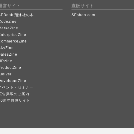
運営サイト
直販サイト
SEBook 翔泳社の本
SEshop.com
CodeZine
MarkeZine
EnterpriseZine
CommerceZine
iz/Zine
SalesZine
HRzine
ProductZine
Idiver
DeveloperZine
イベント・セミナー
広告掲載のご案内
40周年特設サイト