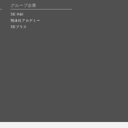
グループ企業
SE H&I
翔泳社アカデミー
SEプラス