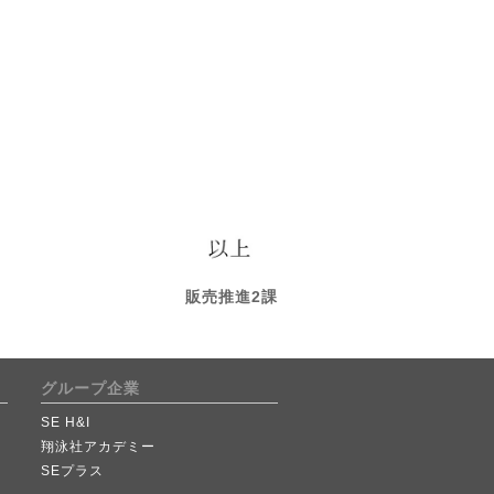
販売推進2課
グループ企業
SE H&I
翔泳社アカデミー
SEプラス