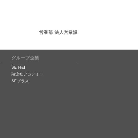
営業部 法人営業課
グループ企業
SE H&I
翔泳社アカデミー
SEプラス