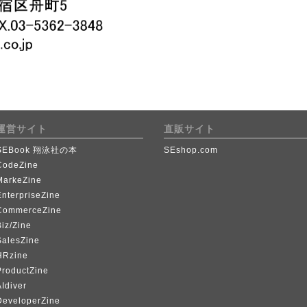
運営サイト
直販サイト
SEBook 翔泳社の本
SEshop.com
CodeZine
MarkeZine
EnterpriseZine
CommerceZine
iz/Zine
SalesZine
HRzine
ProductZine
Idiver
DeveloperZine