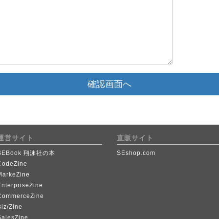
確認画面へ
運営サイト
直販サイト
SEBook 翔泳社の本
SEshop.com
CodeZine
MarkeZine
EnterpriseZine
CommerceZine
iz/Zine
SalesZine