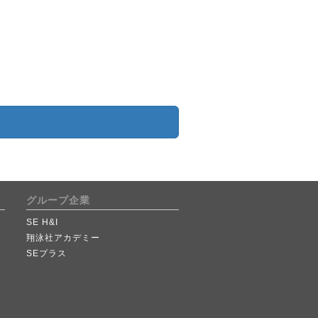
グループ企業
SE H&I
翔泳社アカデミー
SEプラス