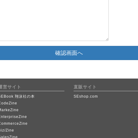
確認画面へ
運営サイト
直販サイト
SEBook 翔泳社の本
SEshop.com
CodeZine
MarkeZine
EnterpriseZine
CommerceZine
iz/Zine
SalesZine