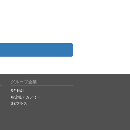
グループ企業
SE H&I
翔泳社アカデミー
SEプラス