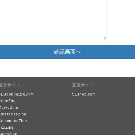
確認画面へ
運営サイト
直販サイト
SEBook 翔泳社の本
SEshop.com
CodeZine
MarkeZine
EnterpriseZine
CommerceZine
iz/Zine
SalesZine