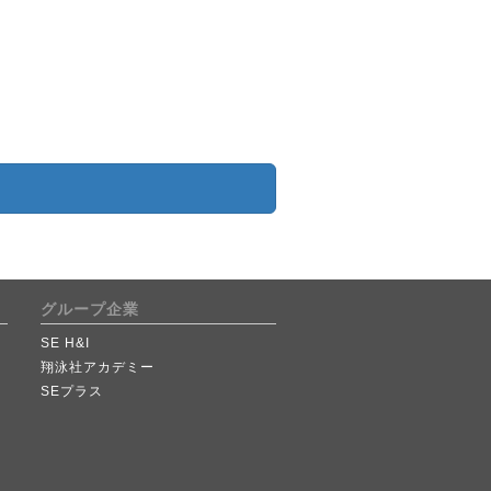
グループ企業
SE H&I
翔泳社アカデミー
SEプラス