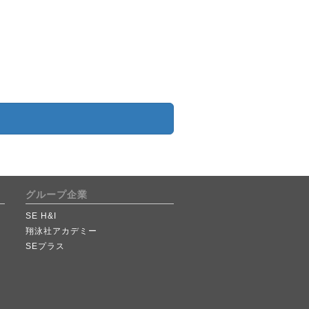
グループ企業
SE H&I
翔泳社アカデミー
SEプラス