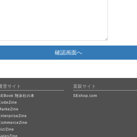
確認画面へ
運営サイト
直販サイト
SEBook 翔泳社の本
SEshop.com
CodeZine
MarkeZine
EnterpriseZine
CommerceZine
iz/Zine
SalesZine