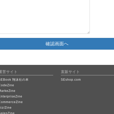
確認画面へ
運営サイト
直販サイト
SEBook 翔泳社の本
SEshop.com
CodeZine
MarkeZine
EnterpriseZine
CommerceZine
iz/Zine
SalesZine