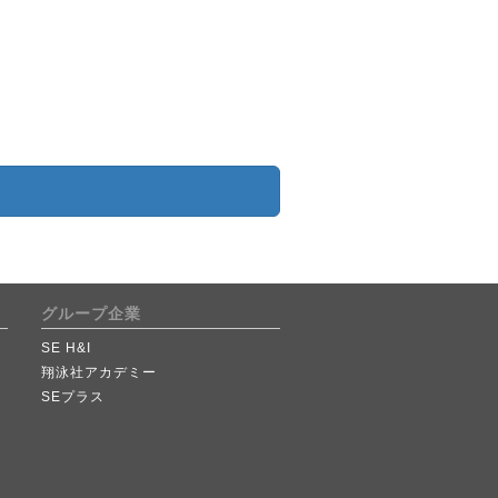
グループ企業
SE H&I
翔泳社アカデミー
SEプラス