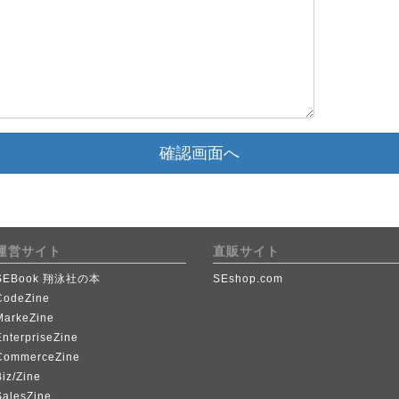
確認画面へ
運営サイト
直販サイト
SEBook 翔泳社の本
SEshop.com
CodeZine
MarkeZine
EnterpriseZine
CommerceZine
iz/Zine
SalesZine