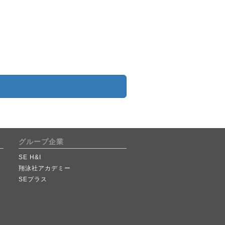
グループ企業
SE H&I
翔泳社アカデミー
SEプラス