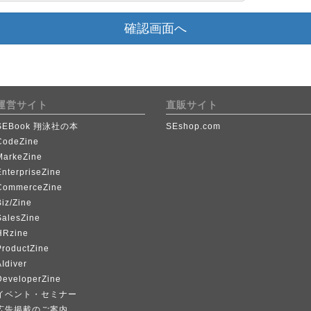
確認画面へ
運営サイト
直販サイト
SEBook 翔泳社の本
SEshop.com
CodeZine
MarkeZine
EnterpriseZine
CommerceZine
iz/Zine
SalesZine
HRzine
ProductZine
Idiver
DeveloperZine
イベント・セミナー
広告掲載のご案内