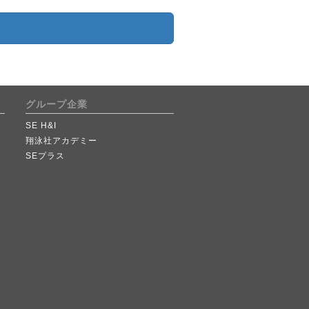
グループ企業
SE H&I
翔泳社アカデミー
SEプラス