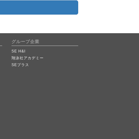
グループ企業
SE H&I
翔泳社アカデミー
SEプラス