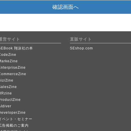
確認画面へ
運営サイト
直販サイト
SEBook 翔泳社の本
SEshop.com
CodeZine
MarkeZine
EnterpriseZine
CommerceZine
iz/Zine
SalesZine
HRzine
ProductZine
Idiver
DeveloperZine
イベント・セミナー
広告掲載のご案内