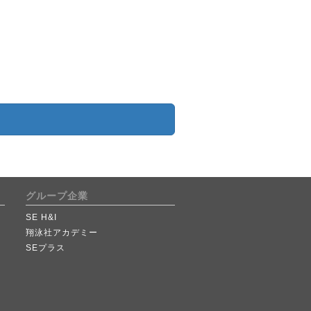
グループ企業
SE H&I
翔泳社アカデミー
SEプラス