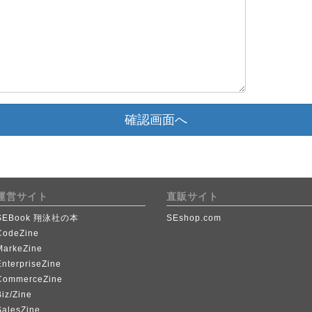
確認画面へ
運営サイト
直販サイト
SEBook 翔泳社の本
SEshop.com
CodeZine
MarkeZine
EnterpriseZine
CommerceZine
iz/Zine
SalesZine