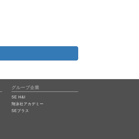
グループ企業
SE H&I
翔泳社アカデミー
SEプラス