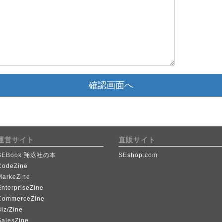
確認画面へ
運営サイト
直販サイト
SEBook 翔泳社の本
SEshop.com
CodeZine
MarkeZine
EnterpriseZine
CommerceZine
iz/Zine
SalesZine