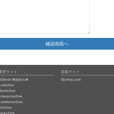
確認画面へ
運営サイト
直販サイト
SEBook 翔泳社の本
SEshop.com
CodeZine
MarkeZine
EnterpriseZine
CommerceZine
iz/Zine
SalesZine