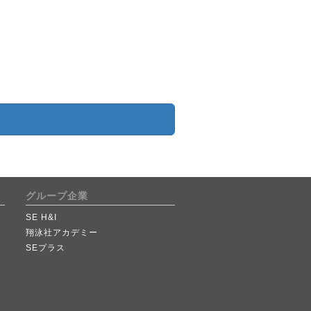
グループ企業
SE H&I
翔泳社アカデミー
SEプラス