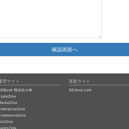
確認画面へ
運営サイト
直販サイト
SEBook 翔泳社の本
SEshop.com
CodeZine
MarkeZine
EnterpriseZine
CommerceZine
iz/Zine
SalesZine