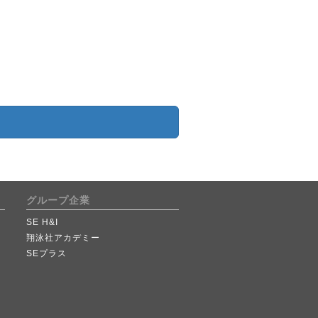
グループ企業
SE H&I
翔泳社アカデミー
SEプラス