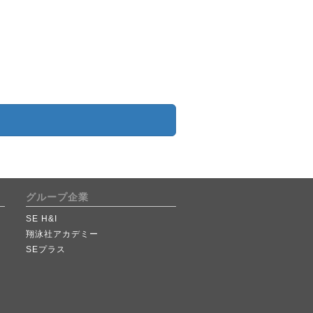
グループ企業
SE H&I
翔泳社アカデミー
SEプラス