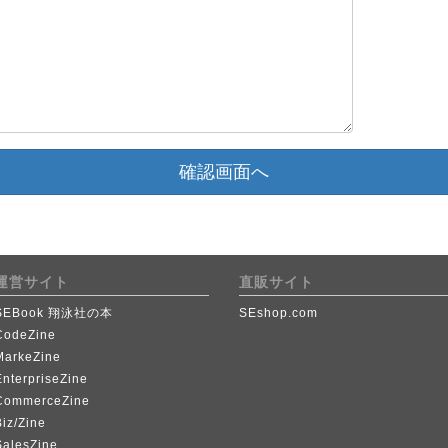
確認画面へ
運営サイト
直販サイト
SEBook 翔泳社の本
SEshop.com
CodeZine
MarkeZine
EnterpriseZine
CommerceZine
iz/Zine
SalesZine