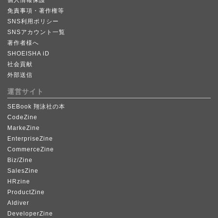
個人情報保護
免責事項・著作権等
SNS利用ポリシー
SNSアカウント一覧
著作者様へ
SHOEISHA iD
社会貢献
外部送信
運営サイト
SEBook 翔泳社の本
CodeZine
MarkeZine
EnterpriseZine
CommerceZine
Biz/Zine
SalesZine
HRzine
ProductZine
AIdiver
DeveloperZine