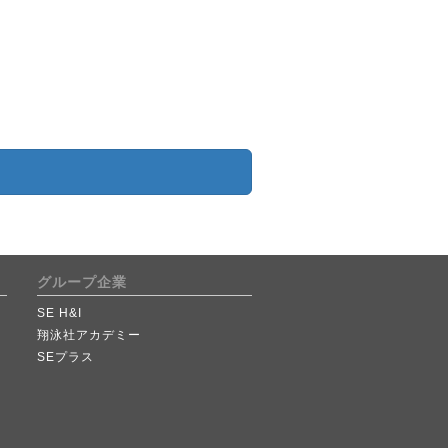
グループ企業
SE H&I
翔泳社アカデミー
SEプラス