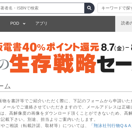
キーワードで探
読者
POD
アプリ
ーム
出版物を書評等でご紹介いただく際に、下記のフォームから申請いた
 メールでご連絡させていただきますので、メールアドレスは正確
いては、高解像度の画像をダウンロード頂くことができないため、高
ご記載下さい。別途、担当よりご案内いたします。
請やご相談（転載許諾、取材等）については、
「翔泳社刊行物Q＆A