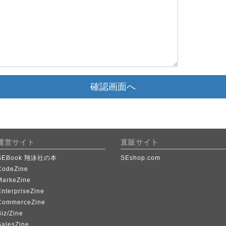
確認画面へ
運営サイト
直販サイト
SEBook 翔泳社の本
SEshop.com
CodeZine
MarkeZine
EnterpriseZine
CommerceZine
iz/Zine
SalesZine