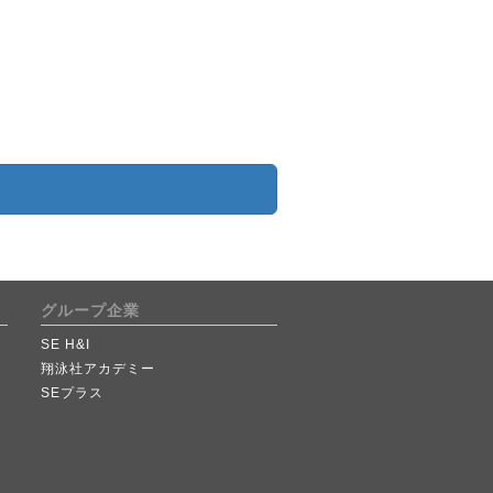
グループ企業
SE H&I
翔泳社アカデミー
SEプラス