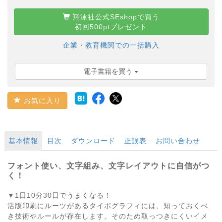
翔泳社公式SEshopで買う
初回500ptプレゼント
企業・教育機関での一括購入
電子書籍を買う
お気に入り
基本情報
目次
ダウンロード
正誤表
お問い合わせ
フォント使い、文字組み、文字レイアウトに自信がつ
く！
▼1日10分30日でうまくなる！
活版印刷にルーツがあるタイポグラフィには、知っておくべ
き技術やルールが存在します。そのため取っつきにくいイメ