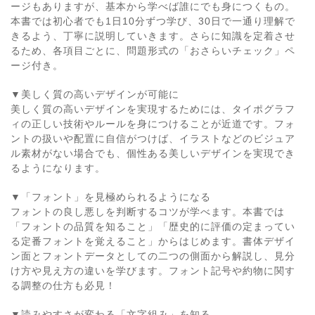
ージもありますが、基本から学べば誰にでも身につくもの。
本書では初心者でも1日10分ずつ学び、30日で一通り理解で
きるよう、丁寧に説明していきます。さらに知識を定着させ
るため、各項目ごとに、問題形式の「おさらいチェック」ペ
ージ付き。
▼美しく質の高いデザインが可能に
美しく質の高いデザインを実現するためには、タイポグラフ
ィの正しい技術やルールを身につけることが近道です。フォ
ントの扱いや配置に自信がつけば、イラストなどのビジュア
ル素材がない場合でも、個性ある美しいデザインを実現でき
るようになります。
▼「フォント」を見極められるようになる
フォントの良し悪しを判断するコツが学べます。本書では
「フォントの品質を知ること」「歴史的に評価の定まってい
る定番フォントを覚えること」からはじめます。書体デザイ
ン面とフォントデータとしての二つの側面から解説し、見分
け方や見え方の違いを学びます。フォント記号や約物に関す
る調整の仕方も必見！
▼読みやすさが変わる「文字組み」を知る