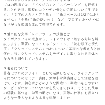
プロの現場では、「ベタ組み」と「スペーシング」を理解す
ることが必須。調整のコツや使い分けの判断について学びま
す。「文字の大きさとアキ量」「半角スペースは1/2ではあり
ません」「全角/半角の使い分け」など、プロでもあやふやに
なりがちな知識も改めて整理できます。
▼魅力的な文字「レイアウト」の技術とは
タイポグラフィの観点から、レイアウトが上達する方法を解
説します。重要になってくる「タイトル」「読む順序と優先
度」「グリッドシステム」の3つについて基礎的な考え方とは
何か。特にグリッドシステムをデザインに取り入れる具体的
な方法を紹介していきます。
▼著者について
著者はプロのデザイナーとして活動しながら、タイポグラフ
ィについてのセミナー講師、大学非常勤講師として活動を続
けています。初心者がどのような間違い・勘違いをしやすい
か、どこがわかっていないかを見てきており、そうした長年
の経験に基づき、学習の助けになり、実際の仕事にも役立つ
ような一冊もなるよう本書を執筆しました。