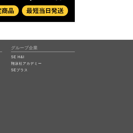
グループ企業
SE H&I
翔泳社アカデミー
SEプラス