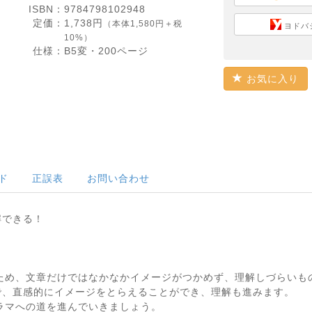
ISBN：
9784798102948
定価：
1,738
円
（本体1,580円＋税
ヨドバ
10%）
仕様：
B5変・
200
ページ
お気に入り
ド
正誤表
お問い合わせ
解できる！
るため、文章だけではなかなかイメージがつかめず、理解しづらいも
で、直感的にイメージをとらえることができ、理解も進みます。
グラマへの道を進んでいきましょう。