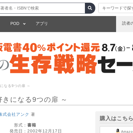
キーワードで探
読者
POD
アプリ
きになる9つの扉 ～
が好きになる9つの扉 ～
株式会社アンク
著
購入はこち
形式：
書籍
発売日：
2002年12月17日
Amazo