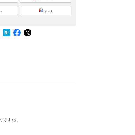
シ
7net
のですね。