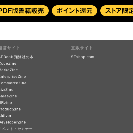
運営サイト
直販サイト
SEBook 翔泳社の本
SEshop.com
CodeZine
MarkeZine
EnterpriseZine
CommerceZine
iz/Zine
SalesZine
HRzine
ProductZine
Idiver
DeveloperZine
イベント・セミナー