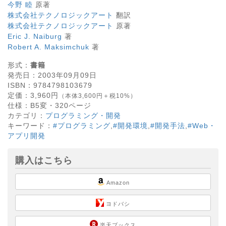
今野 睦
原著
株式会社テクノロジックアート
翻訳
株式会社テクノロジックアート
原著
Eric J. Naiburg
著
Robert A. Maksimchuk
著
形式：
書籍
発売日：
2003年09月09日
ISBN：
9784798103679
定価：
3,960
円
（本体3,600円＋税10%）
仕様：
B5変・
320
ページ
カテゴリ：
プログラミング・開発
キーワード：
#プログラミング
,
#開発環境
,
#開発手法
,
#Web・
アプリ開発
購入はこちら
Amazon
ヨドバシ
楽天ブックス