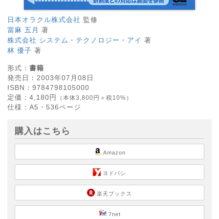
日本オラクル株式会社
監修
當麻 五月
著
株式会社 システム・テクノロジー・アイ
著
林 優子
著
形式：
書籍
発売日：
2003年07月08日
ISBN：
9784798105000
定価：
4,180
円
（本体3,800円＋税10%）
仕様：
A5・
536
ページ
購入はこちら
Amazon
ヨドバシ
楽天ブックス
7net