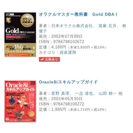
オラクルマスター教科書 Gold DBA I
著者：
日本オラクル株式会社
、
當麻 五月
、
林
優子
発売：
2002年07月09日
ISBN：
9784798102672
定価：
4,180円
（本体3,800円＋税10%）
カテゴリ：
資産運用
正誤あり
Oracle8iスキルアップガイド
著者：
星野 真理
、
一志 達也
、
山田 精一
他
発売：
2001年05月30日
ISBN：
9784798100272
定価：
1,885円
（本体1,714円＋税10%）