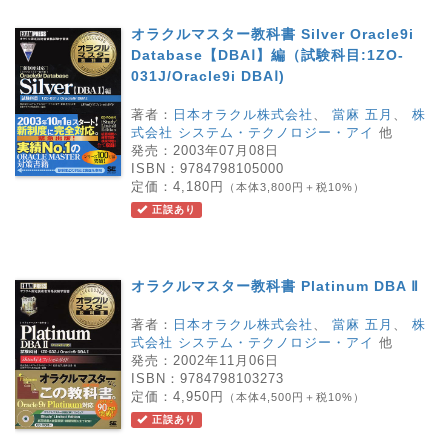
オラクルマスター教科書 Silver Oracle9i
Database【DBAⅠ】編（試験科目:1ZO-
031J/Oracle9i DBAⅠ)
著者：
日本オラクル株式会社
、
當麻 五月
、
株
式会社 システム・テクノロジー・アイ
他
発売：
2003年07月08日
ISBN：
9784798105000
定価：
4,180円
（本体3,800円＋税10%）
正誤あり
オラクルマスター教科書 Platinum DBA Ⅱ
著者：
日本オラクル株式会社
、
當麻 五月
、
株
式会社 システム・テクノロジー・アイ
他
発売：
2002年11月06日
ISBN：
9784798103273
定価：
4,950円
（本体4,500円＋税10%）
正誤あり