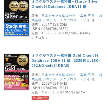
オラクルマスター教科書＋iStudy Silver
Oracle9i Database【DBA I】編
著者：
日本オラクル株式会社
、
當麻 五月
、
株
式会社 システム・テクノロジー・アイ
他
発売：
2004年12月20日
ISBN：
9784798108629
定価：
16,500円
（本体15,000円＋税10%）
カテゴリ：
オラクルマスター教科書 Gold Oracle9i
Database【DBA Ⅱ】編 （試験科目:1ZO-
032J/Oracle9i DBAⅡ)
著者：
日本オラクル株式会社
、
當麻 五月
、
株
式会社 システム・テクノロジー・アイ
他
発売：
2003年08月04日
ISBN：
9784798105017
定価：
4,950円
（本体4,500円＋税10%）
正誤あり